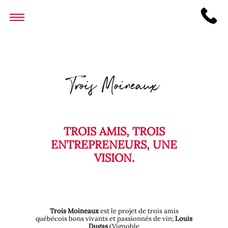
Trois Moineaux
TROIS AMIS, T
ROIS
ENTREPRENEURS, U
NE
VISION.
Trois Moineaux
est le projet de trois amis
québécois bons vivants et passionnés de vin;
Louis
Dugas
(Vignoble