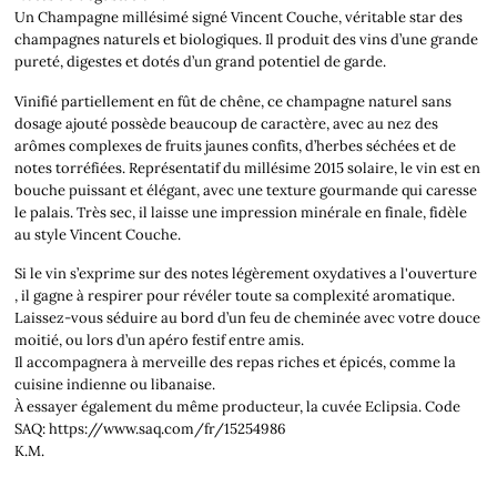
Un Champagne millésimé signé Vincent Couche, véritable star des
champagnes naturels et biologiques. Il produit des vins d’une grande
pureté, digestes et dotés d’un grand potentiel de garde.
Vinifié partiellement en fût de chêne, ce champagne naturel sans
dosage ajouté possède beaucoup de caractère, avec au nez des
arômes complexes de fruits jaunes confits, d’herbes séchées et de
notes torréfiées. Représentatif du millésime 2015 solaire, le vin est en
bouche puissant et élégant, avec une texture gourmande qui caresse
le palais. Très sec, il laisse une impression minérale en finale, fidèle
au style Vincent Couche.
Si le vin s’exprime sur des notes légèrement oxydatives a l'ouverture
, il gagne à respirer pour révéler toute sa complexité aromatique.
Laissez-vous séduire au bord d’un feu de cheminée avec votre douce
moitié, ou lors d’un apéro festif entre amis.
Il accompagnera à merveille des repas riches et épicés, comme la
cuisine indienne ou libanaise.
À essayer également du même producteur, la cuvée Eclipsia. Code
SAQ: https://www.saq.com/fr/15254986
K.M.