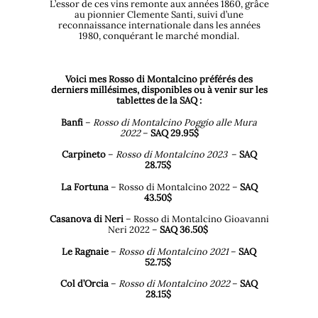
L’essor de ces vins remonte aux années 1860, grâce
au pionnier Clemente Santi, suivi d’une
reconnaissance internationale dans les années
1980, conquérant le marché mondial.
Voici mes Rosso di Montalcino préférés des
derniers millésimes, disponibles ou à venir sur les
tablettes de la SAQ :
Banfi
–
Rosso di Montalcino Poggio alle Mura
2022
–
SAQ 29.95$
Carpineto
–
Rosso di Montalcino 2023
–
SAQ
28.75$
La Fortuna
–
Rosso di Montalcino 2022
–
SAQ
43.50$
Casanova di Neri
–
Rosso di Montalcino Gioavanni
Neri 2022
–
SAQ 36.50$
Le Ragnaie
–
Rosso di Montalcino 2021
–
SAQ
52.75$
Col d’
Orcia
–
Rosso di Montalcino 2022
–
SAQ
28.15$