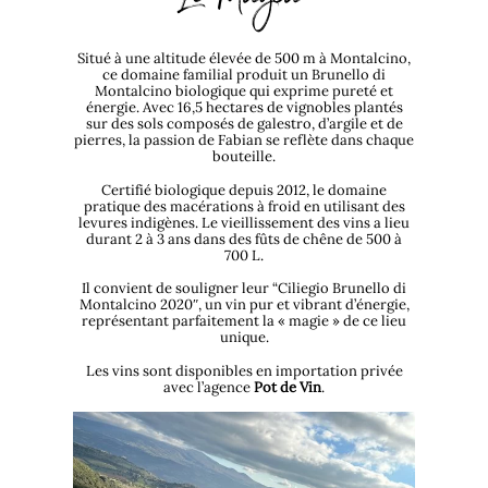
Le Magia
Situé à une altitude élevée de 500 m à Montalcino,
ce domaine familial produit un Brunello di
Montalcino biologique qui exprime pureté et
énergie. Avec 16,5 hectares de vignobles plantés
sur des sols composés de galestro, d’argile et de
pierres, la passion de Fabian se reflète dans chaque
bouteille.
Certifié biologique depuis 2012, le domaine
pratique des macérations à froid en utilisant des
levures indigènes. Le vieillissement des vins a lieu
durant 2 à 3 ans dans des fûts de chêne de 500 à
700 L.
Il convient de souligner leur “Ciliegio Brunello di
Montalcino 2020″, un vin pur et vibrant d’énergie,
représentant parfaitement la « magie » de ce lieu
unique.
Les vins sont disponibles en importation privée
avec l’agence
Pot de Vin
.