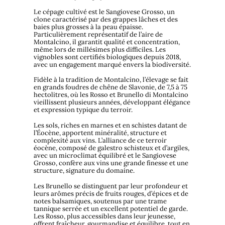
Le cépage cultivé est le Sangiovese Grosso, un
clone caractérisé par des grappes lâches et des
baies plus grosses à la peau épaisse.
Particulièrement représentatif de l’aire de
Montalcino, il garantit qualité et concentration,
même lors de millésimes plus difficiles. Les
vignobles sont certifiés biologiques depuis 2018,
avec un engagement marqué envers la biodiversité.
Fidèle à la tradition de Montalcino, l’élevage se fait
en grands foudres de chêne de Slavonie, de 7,5 à 75
hectolitres, où les Rosso et Brunello di Montalcino
vieillissent plusieurs années, développant élégance
et expression typique du terroir.
Les sols, riches en marnes et en schistes datant de
l’Éocène, apportent minéralité, structure et
complexité aux vins. L’alliance de ce terroir
éocène, composé de galestro schisteux et d’argiles,
avec un microclimat équilibré et le Sangiovese
Grosso, confère aux vins une grande finesse et une
structure, signature du domaine.
Les Brunello se distinguent par leur profondeur et
leurs arômes précis de fruits rouges, d’épices et de
notes balsamiques, soutenus par une trame
tannique serrée et un excellent potentiel de garde.
Les Rosso, plus accessibles dans leur jeunesse,
offrent fraîcheur, gourmandise et équilibre, tout en