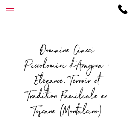
Domaine Ciacci
Piccolomini d’Aragona :
Élégance, Terroir et
Tradition Familiale en
Toscane (Montalcino)